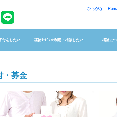
ひらがな
Rom
寄付をしたい
福祉ｻｰﾋﾞｽを利用・相談したい
福祉につ
付・募金