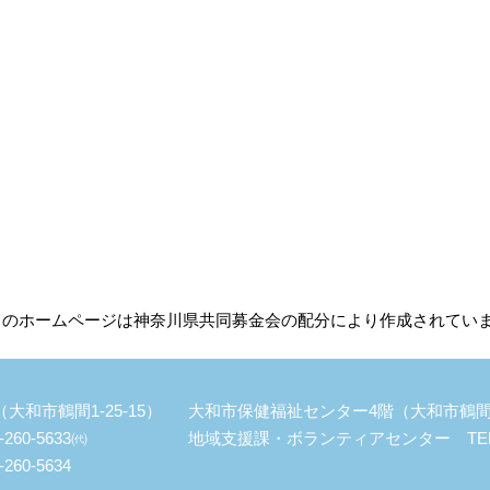
このホームページは神奈川県共同募金会の配分により作成されてい
和市鶴間1-25-15）
大和市保健福祉センター4階（大和市鶴間1-
60-5633㈹
地域支援課・ボランティアセンター TEL：046
60-5634