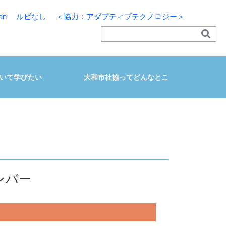
an
ルビなし
＜協力：アダプティブテクノロジー＞
いて学びたい
大和市社協ってどんなとこ
ンバー