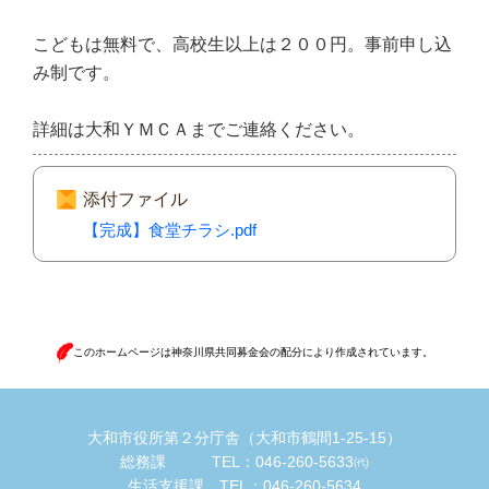
こどもは無料で、高校生以上は２００円。事前申し込
み制です。
詳細は大和ＹＭＣＡまでご連絡ください。
添付ファイル
【完成】食堂チラシ.pdf
このホームページは神奈川県共同募金会の配分により作成されています。
大和市役所第２分庁舎（大和市鶴間1-25-15）
総務課 TEL：046-260-5633㈹
生活支援課 TEL：046-260-5634