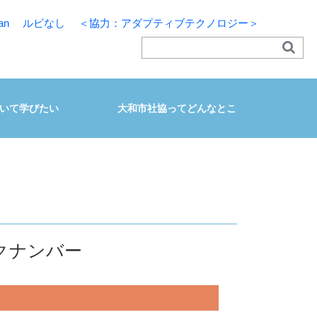
an
ルビなし
＜協力：アダプティブテクノロジー＞
いて学びたい
大和市社協ってどんなとこ
クナンバー