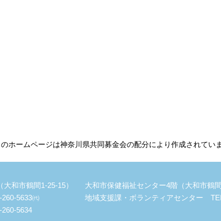
このホームページは神奈川県共同募金会の配分により作成されてい
和市鶴間1-25-15）
大和市保健福祉センター4階（大和市鶴間1-
60-5633㈹
地域支援課・ボランティアセンター TEL：046
60-5634